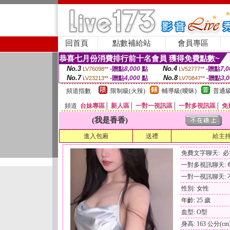
回首頁
點數補給站
會員專區
恭喜七月份消費排行前十名會員 獲得免費點數~
No.3
No.4
-贈點
8,000
點
-贈點
7,0
LV76098**
LV52777**
No.7
No.8
-贈點
4,000
點
-贈點
3,
LV23213**
LV70847**
頻道指數
限制級(火辣)
輔導級(曖昧)
普通級
頻道
台妹專區
│
新人區
│
一對一視訊區
│
一對多視訊區
│
免
(我是香香)
進入包廂
送禮
給主
免費文字聊天: 
一對多視訊聊天: 每
一對一視訊聊天: 
性別: 女性
年齡: 25 歲
血型: O型
身高: 163 公分(cm