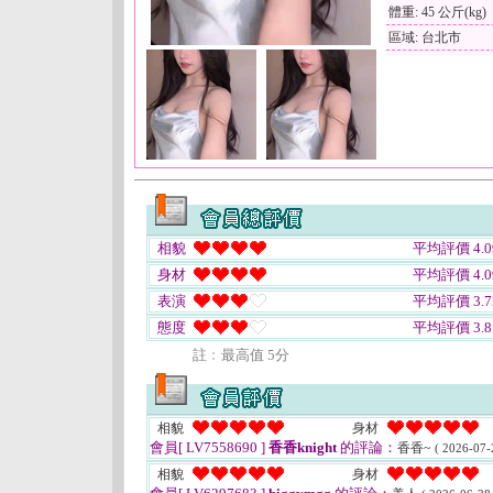
體重: 45 公斤(kg)
區域: 台北市
相貌
平均評價 4.0
身材
平均評價 4.0
表演
平均評價 3.7
態度
平均評價 3.8
註﹕最高值 5分
相貌
身材
會員[ LV7558690 ]
香香knight
的評論：
香香~
( 2026-07-
相貌
身材