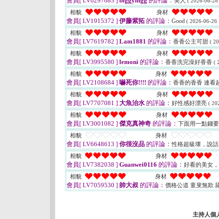
會員[ LV6297683 ]
biggymgg
的評論：
美人
( 2026-06-28
相貌
身材
會員[ LV1915372 ]
伊藤紫拓
的評論：
Good
( 2026-06-26 
相貌
身材
會員[ LV7619782 ]
Lam1881
的評論：
香香公主可甜
( 2
相貌
身材
會員[ LV3995580 ]
lemoni
的評論：
香香洗完澡好香香
( 
相貌
身材
會員[ LV2108684 ]
嚇死你!!!!
的評論：
香香的香香 連看
相貌
身材
會員[ LV7707081 ]
大魚治水
的評論：
好性感好漂亮
( 20
相貌
身材
會員[ LV3001082 ]
傑克真神奇
的評論：
下面用一點錢
相貌
身材
會員[ LV6648613 ]
你很沒品
的評論：
性格超級壞，說
相貌
身材
會員[ LV7382038 ]
Guanwei0116
的評論：
好看的美女
相貌
身材
會員[ LV7059530 ]
帥大叔
的評論：
價格公道 童叟無欺 
主持人個