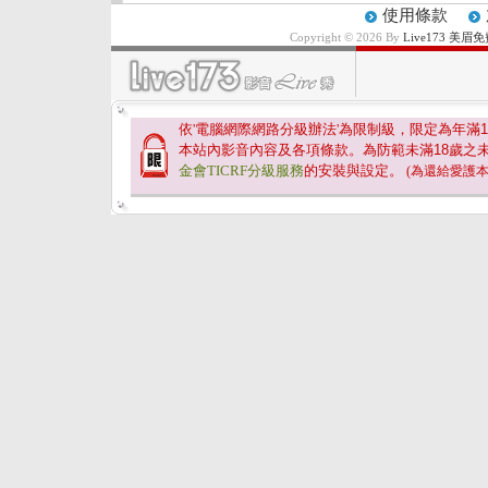
使用條款
Copyright © 2026 By
Live173 
依'電腦網際網路分級辦法'為限制級，限定為年滿
1
本站內影音內容及各項條款。為防範未滿
18
歲之
金會TICRF分級服務
的安裝與設定。
(為還給愛護