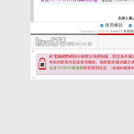
會員[ LV7575359 ]
cc5966
的評論：
愛姐姐
( 2026-06-11 0
主持人個
使用條款
Copyright © 2026 By
Live173 
依'電腦網際網路分級辦法'為限制級，限定為年滿
1
本站內影音內容及各項條款。為防範未滿
18
歲之
金會TICRF分級服務
的安裝與設定。
(為還給愛護