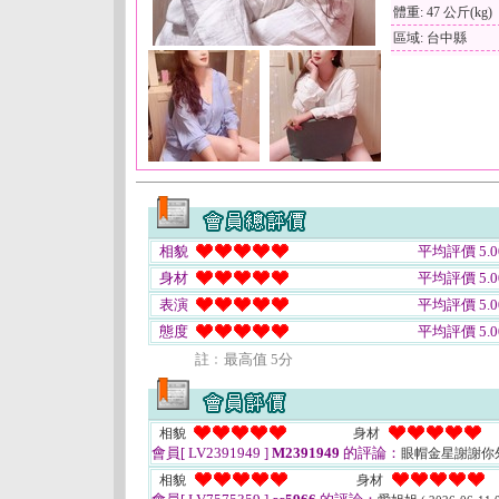
體重: 47 公斤(kg)
區域: 台中縣
相貌
平均評價 5.0
身材
平均評價 5.0
表演
平均評價 5.0
態度
平均評價 5.0
註﹕最高值 5分
相貌
身材
會員[ LV2391949 ]
M2391949
的評論：
眼帽金星謝謝你
相貌
身材