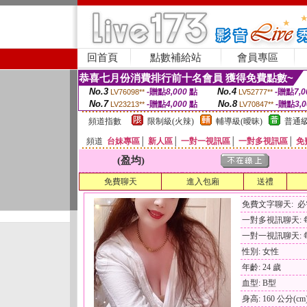
回首頁
點數補給站
會員專區
恭喜七月份消費排行前十名會員 獲得免費點數~
No.3
No.4
-贈點
8,000
點
-贈點
7,0
LV76098**
LV52777**
No.7
No.8
-贈點
4,000
點
-贈點
3,
LV23213**
LV70847**
頻道指數
限制級(火辣)
輔導級(曖昧)
普通級
頻道
台妹專區
│
新人區
│
一對一視訊區
│
一對多視訊區
│
免
(盈均)
免費聊天
進入包廂
送禮
免費文字聊天: 
一對多視訊聊天: 每
一對一視訊聊天: 每
性別: 女性
年齡: 24 歲
血型: B型
身高: 160 公分(cm