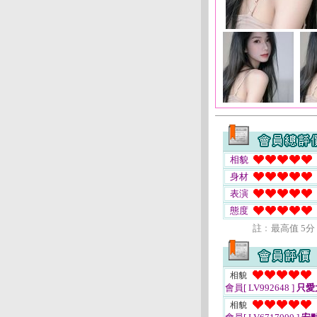
相貌
身材
表演
態度
註﹕最高值 5分
相貌
會員[ LV992648 ]
只愛
相貌