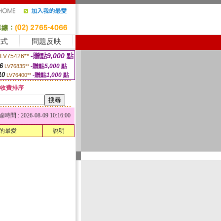
方式
問題反映
-贈點
9,000
點
LV75426**
6
-贈點
5,000
點
LV76835**
10
-贈點
1,000
點
LV76400**
收費排序
 : 2026-08-09 10:16:00
的最愛
說明