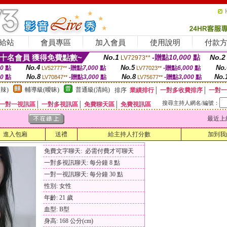
給站
會員專區
加入會員
使用說明
付款
十名會員 獲得免費點數~
No.1
-贈點
10,000
點
No.2
LV72973**
No.4
No.5
No.
00
點
-贈點
7,000
點
-贈點
6,000
點
LV52777**
LV77023**
No.8
No.8
No.
00
點
-贈點
3,000
點
-贈點
3,000
點
LV70847**
LV75677**
辣)
輔導級(曖昧)
普通級(清純)
排序
業績排行
│
一對多收費排序
│
一對一
搜尋主持人網名/編號：
一對一視訊區
│
一對多視訊區
│
免費聊天區
│
免費視訊區
最近上線時間
進入包廂
送禮
給主持人打分數
加到我
免費文字聊天: 必需付費才可聊天
一對多視訊聊天: 每分鐘 8 點
一對一視訊聊天: 每分鐘 30 點
性別: 女性
年齡: 21 歲
血型: B型
身高: 168 公分(cm)