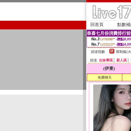
回首頁
點數補
恭喜七月份消費排行前
No.3
-贈點
8,0
LV76098**
No.7
-贈點
4,0
LV23213**
頻道指數
限制級(火
頻道
台妹專區
│
新人區
│
(伊東)
免費聊天