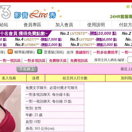
給站
會員專區
加入會員
使用說明
付款
十名會員 獲得免費點數~
No.1
-贈點
10,000
點
No.2
LV72973**
No.4
No.5
No.
00
點
-贈點
7,000
點
-贈點
6,000
點
LV52777**
LV77023**
No.8
No.8
No.
00
點
-贈點
3,000
點
-贈點
3,000
點
LV70847**
LV75677**
辣)
輔導級(曖昧)
普通級(清純)
排序
業績排行
│
一對多收費排序
│
一對一
搜尋主持人網名/編號：
一對一視訊區
│
一對多視訊區
│
免費聊天區
│
免費視訊區
最近上線時間
進入包廂
送禮
給主持人打分數
加到我
免費文字聊天: 必需付費才可聊天
一對多視訊聊天: 每分鐘 8 點
一對一視訊聊天: 每分鐘 35 點
性別: 女性
年齡: 25 歲
血型: O型
身高: 163 公分(cm)