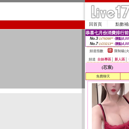
回首頁
點數補
恭喜七月份消費排行前
No.3
-贈點
8,0
LV76098**
No.7
-贈點
4,0
LV23213**
頻道指數
限制級(火
頻道
台妹專區
│
新人區
│
(芯宸)
免費聊天