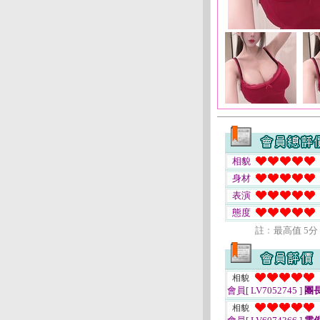
相貌
身材
表演
態度
註﹕最高值 5分
相貌
會員[ LV7052745 ]
團
相貌