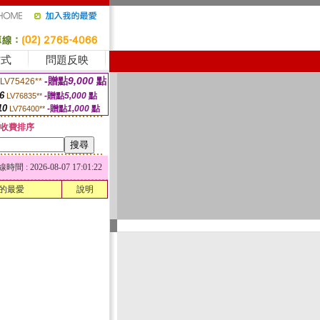
方式
問題反映
-贈點
9,000
點
LV75426**
6
-贈點
5,000
點
LV76835**
10
-贈點
1,000
點
LV76400**
收費排序
 : 2026-08-07 17:01:22
的最愛
說明