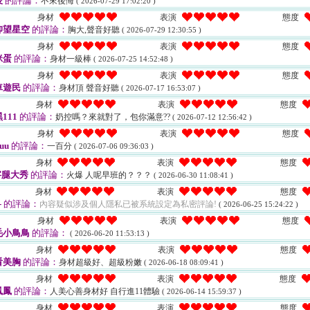
俊
的評論：
不來後悔
( 2026-07-29 17:02:20 )
身材
表演
態度
仰望星空
的評論：
胸大,聲音好聽
( 2026-07-29 12:30:55 )
身材
表演
態度
咪蛋
的評論：
身材一級棒
( 2026-07-25 14:52:48 )
身材
表演
態度
車遊民
的評論：
身材頂 聲音好聽
( 2026-07-17 16:53:07 )
身材
表演
態度
111
的評論：
奶控嗎？來就對了，包你滿意??
( 2026-07-12 12:56:42 )
身材
表演
態度
uu
的評論：
一百分
( 2026-07-06 09:36:03 )
身材
表演
態度
字腿大秀
的評論：
火爆 人呢早班的？？？
( 2026-06-30 11:08:41 )
身材
表演
態度
-
的評論：
內容疑似涉及個人隱私已被系統設定為私密評論!
( 2026-06-25 15:24:22 )
身材
表演
態度
毛小鳥鳥
的評論：
( 2026-06-20 11:53:13 )
身材
表演
態度
看美胸
的評論：
身材超級好、超級粉嫩
( 2026-06-18 08:09:41 )
身材
表演
態度
鳳鳳
的評論：
人美心善身材好 自行進11體驗
( 2026-06-14 15:59:37 )
身材
表演
態度