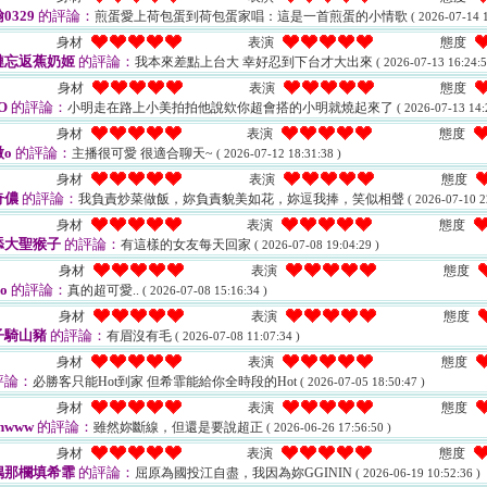
0329
的評論：
煎蛋愛上荷包蛋到荷包蛋家唱：這是一首煎蛋的小情歌
( 2026-07-14 1
身材
表演
態度
槤忘返蕉奶姬
的評論：
我本來差點上台大 幸好忍到下台才大出來
( 2026-07-13 16:24:5
身材
表演
態度
O
的評論：
小明走在路上小美拍拍他說欸你超會搭的小明就燒起來了
( 2026-07-13 14:
身材
表演
態度
o
的評論：
主播很可愛 很適合聊天~
( 2026-07-12 18:31:38 )
身材
表演
態度
奇儂
的評論：
我負責炒菜做飯，妳負責貌美如花，妳逗我捧，笑似相聲
( 2026-07-10 2
身材
表演
態度
舔大聖猴子
的評論：
有這樣的女友每天回家
( 2026-07-08 19:04:29 )
身材
表演
態度
no
的評論：
真的超可愛..
( 2026-07-08 15:16:34 )
身材
表演
態度
子騎山豬
的評論：
有眉沒有毛
( 2026-07-08 11:07:34 )
身材
表演
態度
評論：
必勝客只能Hot到家 但希霏能給你全時段的Hot
( 2026-07-05 18:50:47 )
身材
表演
態度
hwww
的評論：
雖然妳斷線，但還是要說超正
( 2026-06-26 17:56:50 )
身材
表演
態度
偶那欄填希霏
的評論：
屈原為國投江自盡，我因為妳GGININ
( 2026-06-19 10:52:36 )