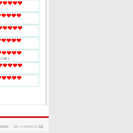
13:06 )
.