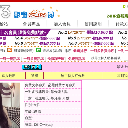
給站
會員專區
加入會員
使用說明
付款
十名會員 獲得免費點數~
No.1
-贈點
10,000
點
No.2
LV72973**
No.4
No.5
No.
00
點
-贈點
7,000
點
-贈點
6,000
點
LV52777**
LV77023**
No.8
No.8
No.
00
點
-贈點
3,000
點
-贈點
3,000
點
LV70847**
LV75677**
辣)
輔導級(曖昧)
普通級(清純)
排序
業績排行
│
一對多收費排序
│
一對一
搜尋主持人網名/編號：
一對一視訊區
│
一對多視訊區
│
免費聊天區
│
免費視訊區
最近上線時間
進入包廂
送禮
給主持人打分數
加到我
免費文字聊天: 必需付費才可聊天
一對多視訊聊天: 每分鐘 8 點
一對一視訊聊天: 每分鐘 50 點
性別: 女性
年齡: 20 歲
血型:
身高: 158 公分(cm)