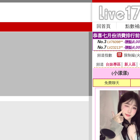
回首頁
點數補
恭喜七月份消費排行前
No.3
-贈點
8,0
LV76098**
No.7
-贈點
4,0
LV23213**
頻道指數
限制級(火
頻道
台妹專區
│
新人區
│
(小漾漾)
免費聊天