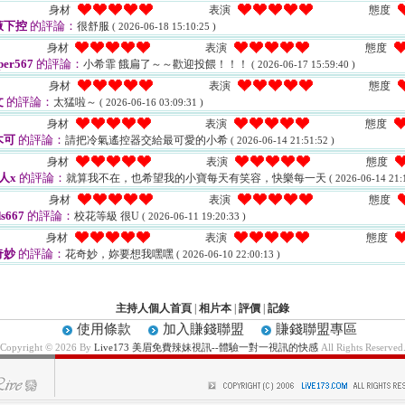
身材
表演
態度
腋下控
的評論：
很舒服
( 2026-06-18 15:10:25 )
身材
表演
態度
per567
的評論：
小希霏 餓扁了～～歡迎投餵！！！
( 2026-06-17 15:59:40 )
身材
表演
態度
文
的評論：
太猛啦～
( 2026-06-16 03:09:31 )
身材
表演
態度
木可
的評論：
請把冷氣遙控器交給最可愛的小希
( 2026-06-14 21:51:52 )
身材
表演
態度
人x
的評論：
就算我不在，也希望我的小寶每天有笑容，快樂每一天
( 2026-06-14 21:
身材
表演
態度
s667
的評論：
校花等級 很U
( 2026-06-11 19:20:33 )
身材
表演
態度
奇妙
的評論：
花奇妙，妳要想我嘿嘿
( 2026-06-10 22:00:13 )
主持人個人首頁
|
相片本
|
評價
|
記錄
使用條款
加入賺錢聯盟
賺錢聯盟專區
Copyright © 2026 By
Live173 美眉免費辣妹視訊--體驗一對一視訊的快感
All Rights Reserved