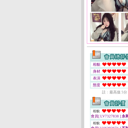
相貌
身材
表演
態度
註﹕最高值 5分
相貌
會員[ LV7327838 ]
永
相貌