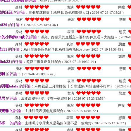
秒內走代表妳醜
的評論：
很棒
( 2026-08-04 18:00:45 )
身材
表演
態度
漾的汪汪
的評論：
哪個星球最爽？地球 因為他有80億人口
( 2026-07-26 17:05:28 )
身材
表演
態度
u820
的評論：
( 2026-07-25 18:51:46 )
身材
表演
態度
?的小狗狗18歲
的評論：
漂亮、好聊天的直播主～要好好休息喔～大姐姐～
( 2026-0
身材
表演
態度
111
的評論：
為什麼海是藍色的？因為裡面有魚blue blue
( 2026-07-19 14:56:45 )
身材
表演
態度
link22
的評論：
超愛主播又正又好配合
( 2026-07-19 10:39:14 )
身材
表演
態度
翔啊
的評論：
( 2026-07-19 09:05:42 )
身材
表演
態度
咧囉talala
的評論：
麻將就是三分靠牌技 十分靠運氣(可惜主播不打牌）
( 2026-07-1
身材
表演
態度
愛尼
的評論：
萬丈高樓平地起 沒有一棟買得起
( 2026-07-15 23:13:58 )
身材
表演
態度
道寶爺
的評論：
主播甜美表演也是很配合
( 2026-07-15 15:04:22 )
身材
表演
態度
杯杯
的評論：
主播喝冷水尿出來是熱的何嘗不是一個燒貨
( 2026-07-15 13:32:22 )
身材
表演
態度