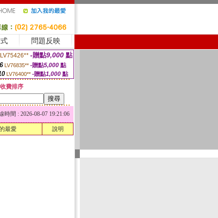
方式
問題反映
-贈點
9,000
點
LV75426**
6
-贈點
5,000
點
LV76835**
10
-贈點
1,000
點
LV76400**
收費排序
 : 2026-08-07 19:21:06
的最愛
說明