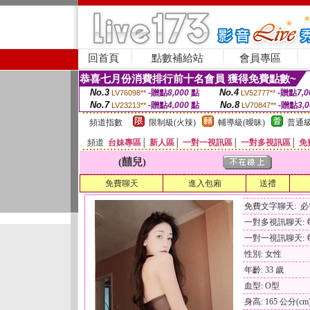
回首頁
點數補給站
會員專區
恭喜七月份消費排行前十名會員 獲得免費點數~
No.3
No.4
-贈點
8,000
點
-贈點
7,0
LV76098**
LV52777**
No.7
No.8
-贈點
4,000
點
-贈點
3,
LV23213**
LV70847**
頻道指數
限制級(火辣)
輔導級(曖昧)
普通級
頻道
台妹專區
│
新人區
│
一對一視訊區
│
一對多視訊區
│
免
(囍兒)
免費聊天
進入包廂
送禮
免費文字聊天: 
一對多視訊聊天: 每
一對一視訊聊天: 每
性別: 女性
年齡: 33 歲
血型: O型
身高: 165 公分(cm