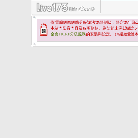
依'電腦網際網路分級辦法'為限制級，限定為年滿
1
本站內影音內容及各項條款。為防範未滿
18
歲之
金會TICRF分級服務
的安裝與設定。
(為還給愛護