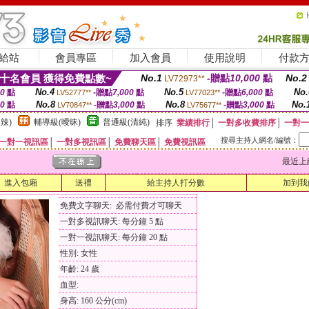
給站
會員專區
加入會員
使用說明
付款
十名會員 獲得免費點數~
No.1
-贈點
10,000
點
No.2
LV72973**
No.4
No.5
No.
00
點
-贈點
7,000
點
-贈點
6,000
點
LV52777**
LV77023**
No.8
No.8
No.
00
點
-贈點
3,000
點
-贈點
3,000
點
LV70847**
LV75677**
辣)
輔導級(曖昧)
普通級(清純)
排序
業績排行
│
一對多收費排序
│
一對一
搜尋主持人網名/編號：
一對一視訊區
│
一對多視訊區
│
免費聊天區
│
免費視訊區
最近上線時間
進入包廂
送禮
給主持人打分數
加到我
免費文字聊天: 必需付費才可聊天
一對多視訊聊天: 每分鐘 5 點
一對一視訊聊天: 每分鐘 20 點
性別: 女性
年齡: 24 歲
血型:
身高: 160 公分(cm)