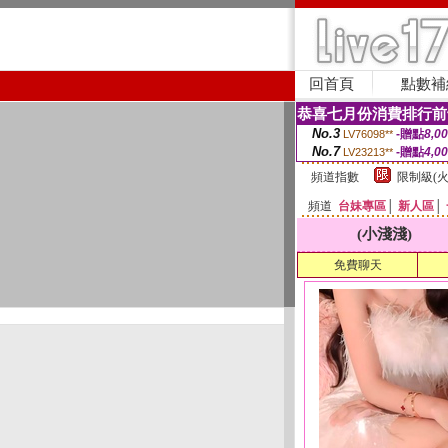
回首頁
點數補
恭喜七月份消費排行前
No.3
-贈點
8,0
LV76098**
No.7
-贈點
4,0
LV23213**
頻道指數
限制級(火
頻道
台妹專區
│
新人區
│
(小淺淺)
免費聊天