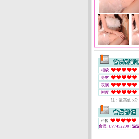
相貌
身材
表演
態度
註﹕最高值 5分
相貌
會員[ LV7452208 ]
波