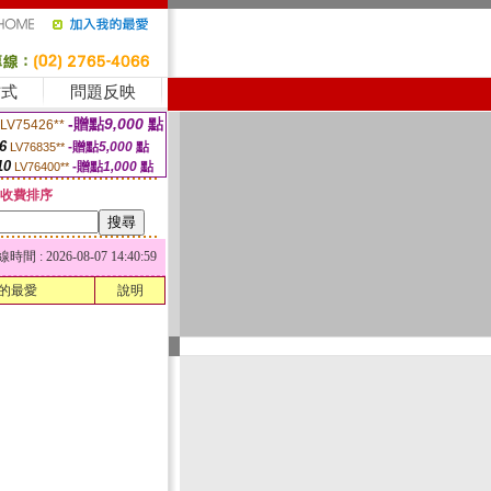
方式
問題反映
-贈點
9,000
點
LV75426**
6
-贈點
5,000
點
LV76835**
10
-贈點
1,000
點
LV76400**
收費排序
 : 2026-08-07 14:40:59
的最愛
說明