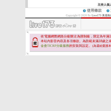
主持人個
使用條款
Copyright © 2026 By
Live173 
依'電腦網際網路分級辦法'為限制級，限定為年滿
1
本站內影音內容及各項條款。為防範未滿
18
歲之
金會TICRF分級服務
的安裝與設定。
(為還給愛護