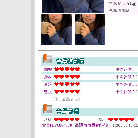
體重: 64 公斤(kg)
區域: 台南縣
相貌
平均評價 5.0
身材
平均評價 5.0
表演
平均評價 5.0
態度
平均評價 5.0
註﹕最高值 5分
相貌
身材
會員[ LV6804778 ]
高譚市市長
的評論：
( 2026-06-16 02: