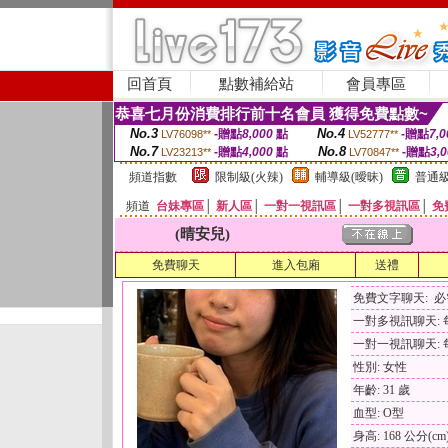
回首頁
點數補給站
會員專區
恭喜七月份消費排行前十名會員 獲得免費點數~
No.3
No.4
-贈點
8,000
點
-贈點
7,0
LV76098**
LV52777**
No.7
No.8
-贈點
4,000
點
-贈點
3,
LV23213**
LV70847**
頻道指數
限制級(火辣)
輔導級(曖昧)
普通級
頻道
台妹專區
│
新人區
│
一對一視訊區
│
一對多視訊區
│
免
(晴安兒)
免費聊天
進入包廂
送禮
免費文字聊天: 
一對多視訊聊天: 每
一對一視訊聊天: 每
性別: 女性
年齡: 31 歲
血型: O型
身高: 168 公分(cm