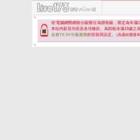
依'電腦網際網路分級辦法'為限制級，限定為年滿
1
本站內影音內容及各項條款。為防範未滿
18
歲之
金會TICRF分級服務
的安裝與設定。
(為還給愛護