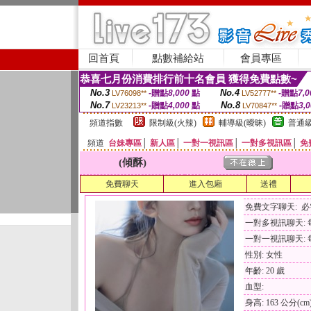
回首頁
點數補給站
會員專區
恭喜七月份消費排行前十名會員 獲得免費點數~
No.3
No.4
-贈點
8,000
點
-贈點
7,0
LV76098**
LV52777**
No.7
No.8
-贈點
4,000
點
-贈點
3,
LV23213**
LV70847**
頻道指數
限制級(火辣)
輔導級(曖昧)
普通級
頻道
台妹專區
│
新人區
│
一對一視訊區
│
一對多視訊區
│
免
(傾酥)
免費聊天
進入包廂
送禮
免費文字聊天: 
一對多視訊聊天: 每
一對一視訊聊天: 每
性別: 女性
年齡: 20 歲
血型:
身高: 163 公分(cm