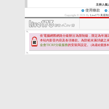
主持人個
使用條款
Copyright © 2026 By
Live173 
依'電腦網際網路分級辦法'為限制級，限定為年滿
1
本站內影音內容及各項條款。為防範未滿
18
歲之
金會TICRF分級服務
的安裝與設定。
(為還給愛護