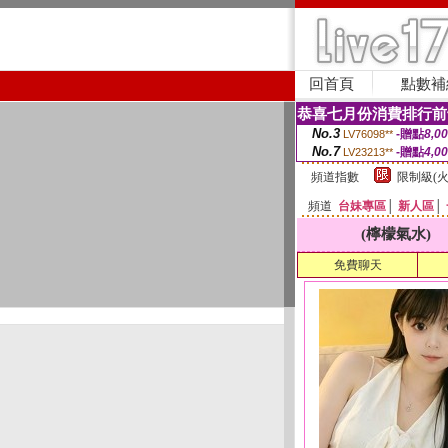
回首頁
點數補
恭喜七月份消費排行前
No.3
-贈點
8,0
LV76098**
No.7
-贈點
4,0
LV23213**
頻道指數
限制級(火
頻道
台妹專區
│
新人區
│
(檸檬氣水)
免費聊天