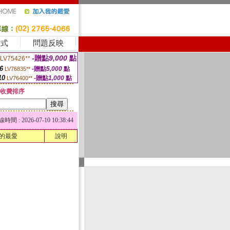
方式
問題反映
-贈點
9,000
點
LV75426**
6
-贈點
5,000
點
LV76835**
10
-贈點
1,000
點
LV76400**
收費排序
 : 2026-07-10 10:38:44
的最愛
說明