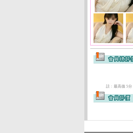
註﹕最高值 5分