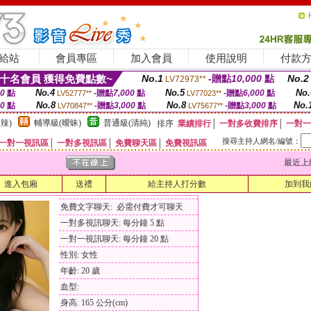
給站
會員專區
加入會員
使用說明
付款
十名會員 獲得免費點數~
No.1
-贈點
10,000
點
No.2
LV72973**
No.4
No.5
No.
00
點
-贈點
7,000
點
-贈點
6,000
點
LV52777**
LV77023**
No.8
No.8
No.
00
點
-贈點
3,000
點
-贈點
3,000
點
LV70847**
LV75677**
辣)
輔導級(曖昧)
普通級(清純)
排序
業績排行
│
一對多收費排序
│
一對一
搜尋主持人網名/編號：
一對一視訊區
│
一對多視訊區
│
免費聊天區
│
免費視訊區
最近上線時間
進入包廂
送禮
給主持人打分數
加到我
免費文字聊天: 必需付費才可聊天
一對多視訊聊天: 每分鐘 5 點
一對一視訊聊天: 每分鐘 20 點
性別: 女性
年齡: 20 歲
血型:
身高: 165 公分(cm)