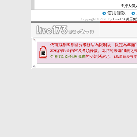
主持人個
使用條款
Copyright © 2026 By
Live173 
依'電腦網際網路分級辦法'為限制級，限定為年滿
1
本站內影音內容及各項條款。為防範未滿
18
歲之
金會TICRF分級服務
的安裝與設定。
(為還給愛護