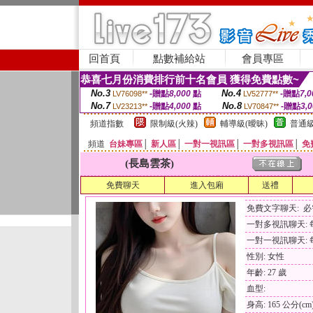
回首頁
點數補給站
會員專區
恭喜七月份消費排行前十名會員 獲得免費點數~
No.3
No.4
-贈點
8,000
點
-贈點
7,0
LV76098**
LV52777**
No.7
No.8
-贈點
4,000
點
-贈點
3,
LV23213**
LV70847**
頻道指數
限制級(火辣)
輔導級(曖昧)
普通級
頻道
台妹專區
│
新人區
│
一對一視訊區
│
一對多視訊區
│
免
(長島雲茶)
免費聊天
進入包廂
送禮
免費文字聊天: 
一對多視訊聊天: 每
一對一視訊聊天: 每
性別: 女性
年齡: 27 歲
血型:
身高: 165 公分(cm