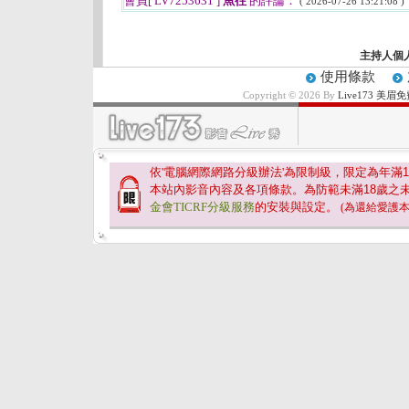
會員[ LV7253631 ]
魚往
的評論：
( 2026-07-26 13:21:08 )
主持人個
使用條款
Copyright © 2026 By
Live173 
依'電腦網際網路分級辦法'為限制級，限定為年滿
1
本站內影音內容及各項條款。為防範未滿
18
歲之
金會TICRF分級服務
的安裝與設定。
(為還給愛護