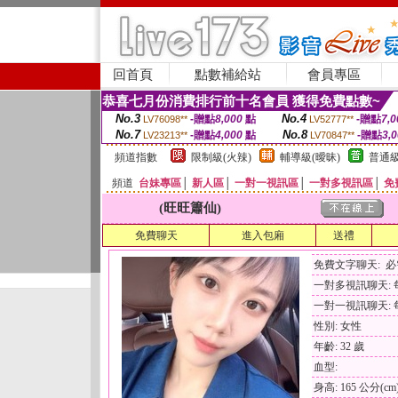
回首頁
點數補給站
會員專區
恭喜七月份消費排行前十名會員 獲得免費點數~
No.3
No.4
-贈點
8,000
點
-贈點
7,0
LV76098**
LV52777**
No.7
No.8
-贈點
4,000
點
-贈點
3,
LV23213**
LV70847**
頻道指數
限制級(火辣)
輔導級(曖昧)
普通級
頻道
台妹專區
│
新人區
│
一對一視訊區
│
一對多視訊區
│
免
(旺旺簫仙)
免費聊天
進入包廂
送禮
免費文字聊天: 
一對多視訊聊天: 每
一對一視訊聊天: 每
性別: 女性
年齡: 32 歲
血型:
身高: 165 公分(cm