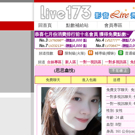
回首頁
點數補給站
會員專區
恭喜七月份消費排行前十名會員 獲得免費點數~
No.3
No.4
-贈點
8,000
點
-贈點
7,0
LV76098**
LV52777**
No.7
No.8
-贈點
4,000
點
-贈點
3,
LV23213**
LV70847**
頻道指數
限制級(火辣)
輔導級(曖昧)
普通級
頻道
台妹專區
│
新人區
│
一對一視訊區
│
一對多視訊區
│
免
(思思鑫悅)
免費聊天
進入包廂
送禮
免費文字聊天: 
一對多視訊聊天:
一對一視訊聊天: 每
性別: 女性
年齡: 24 歲
血型: B型
身高: 161 公分(cm