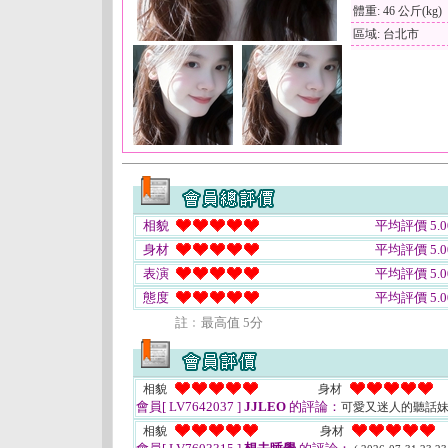
體重: 46 公斤(kg)
區域: 台北市
相貌
平均評價 5.0
身材
平均評價 5.0
表演
平均評價 5.0
態度
平均評價 5.0
註﹕最高值 5分
相貌
身材
會員[ LV7642037 ]
JJLEO
的評論：
可愛又迷人的聽話
相貌
身材