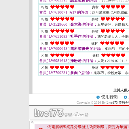
會員[ LV7603315 ]
想去睡覺
的評論：
( 2026-07-31 23:23
相貌
身材
會員[ LV7610071 ]
617
的評論：
超可愛主播,也可以很鹹
相貌
身材
會員[ LV3529660 ]
金大海
的評論：
五星好評，這麼膽大
相貌
身材
會員[ LV7651083 ]
社手作
的評論：
我的老婆大人，全
相貌
身材
會員[ LV7690648 ]
無所謂得失
的評論：
柔乖巧，可的
相貌
身材
會員[ LV6981618 ]
操盼盼
的評論：
人呢
( 2026-07-04 13:
相貌
身材
會員[ LV7709231 ]
多面
的評論：
柔乖巧，粉粉嫩嫩，非
主持人個
使用條款
Copyright © 2026 By
Live173 
依'電腦網際網路分級辦法'為限制級，限定為年滿
1