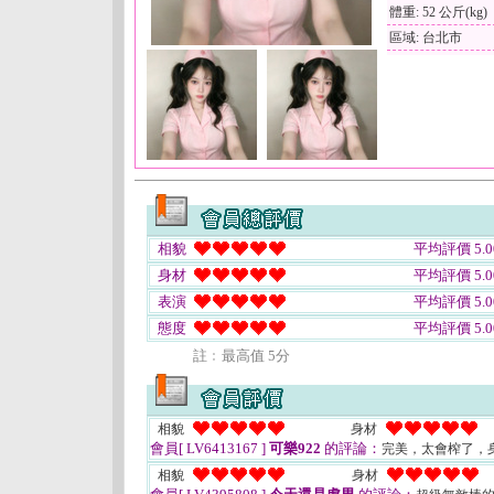
體重: 52 公斤(kg)
區域: 台北市
相貌
平均評價 5.0
身材
平均評價 5.0
表演
平均評價 5.0
態度
平均評價 5.0
註﹕最高值 5分
相貌
身材
會員[ LV6413167 ]
可樂922
的評論：
完美，太會榨了，
相貌
身材