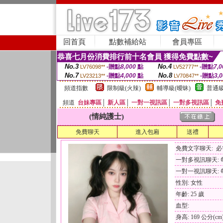
回首頁
點數補給站
會員專區
恭喜七月份消費排行前十名會員 獲得免費點數~
No.3
No.4
-贈點
8,000
點
-贈點
7,0
LV76098**
LV52777**
No.7
No.8
-贈點
4,000
點
-贈點
3,
LV23213**
LV70847**
頻道指數
限制級(火辣)
輔導級(曖昧)
普通級
頻道
台妹專區
│
新人區
│
一對一視訊區
│
一對多視訊區
│
免
(情純護士)
免費聊天
進入包廂
送禮
免費文字聊天: 
一對多視訊聊天: 每
一對一視訊聊天: 每
性別: 女性
年齡: 25 歲
血型:
身高: 169 公分(cm