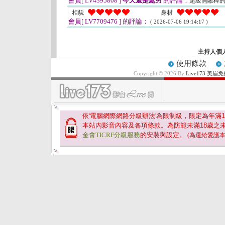
會員[ LV4395808 ]
今天還是處男
的評論：
超級無敵棒的
相貌
身材
會員[ LV7709476 ]
的評論：
( 2026-07-06 19:14:17 )
主持人個
使用條款
Copyright © 2026 By
Live173 
依'電腦網際網路分級辦法'為限制級，限定為年滿
1
本站內影音內容及各項條款。為防範未滿
18
歲之
金會TICRF分級服務
的安裝與設定。
(為還給愛護