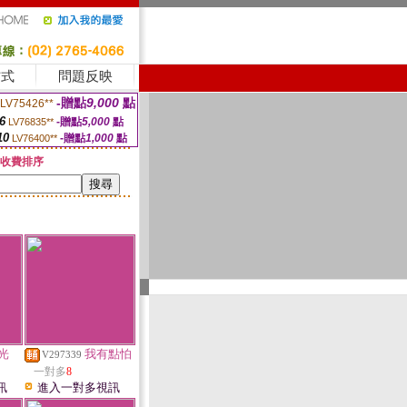
方式
問題反映
-贈點
9,000
點
LV75426**
6
-贈點
5,000
點
LV76835**
10
-贈點
1,000
點
LV76400**
收費排序
光
我有點怕
V297339
一對多
8
訊
進入一對多視訊