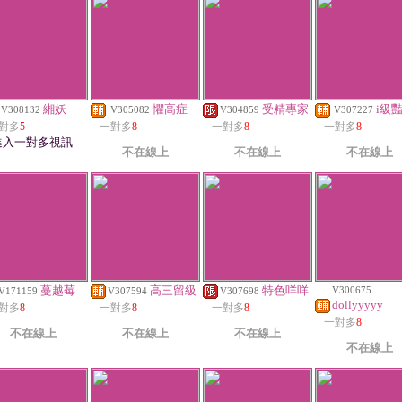
緗妖
懼高症
受精專家
i級
V308132
V305082
V304859
V307227
對多
5
一對多
8
一對多
8
一對多
8
進入一對多視訊
不在線上
不在線上
不在線上
蔓越莓
高三留級
特色咩咩
V300675
V171159
V307594
V307698
dollyyyyy
對多
8
一對多
8
一對多
8
一對多
8
不在線上
不在線上
不在線上
不在線上