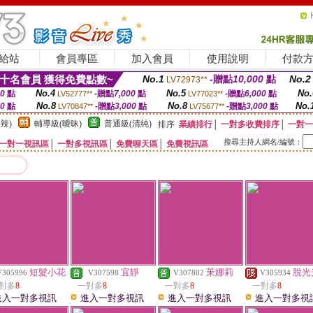
給站
會員專區
加入會員
使用說明
付款
十名會員 獲得免費點數~
No.1
-贈點
10,000
點
No.2
LV72973**
No.4
No.5
No.
00
點
-贈點
7,000
點
-贈點
6,000
點
LV52777**
LV77023**
No.8
No.8
No.
00
點
-贈點
3,000
點
-贈點
3,000
點
LV70847**
LV75677**
辣)
輔導級(曖昧)
普通級(清純)
排序
業績排行
│
一對多收費排序
│
一對一
搜尋主持人網名/編號：
一對一視訊區
│
一對多視訊區
│
免費聊天區
│
免費視訊區
短髮小花
宜靜
茉娜莉
脫光
V305996
V307598
V307802
V305934
對多
8
一對多
8
一對多
8
一對多
8
進入一對多視訊
進入一對多視訊
進入一對多視訊
進入一對多視