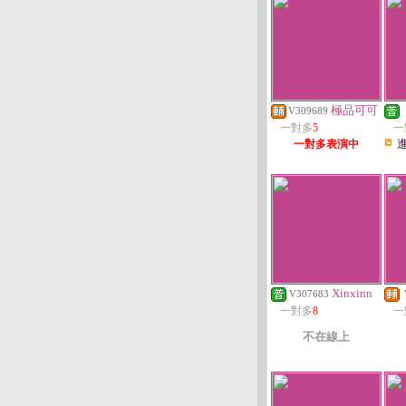
極品可可
V309689
一對多
5
一
一對多表演中
Xinxinn
V307683
一對多
8
一
不在線上