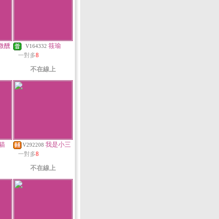
微醺
筱瑜
V164332
一對多
8
不在線上
貓
我是小三
V292208
一對多
8
不在線上