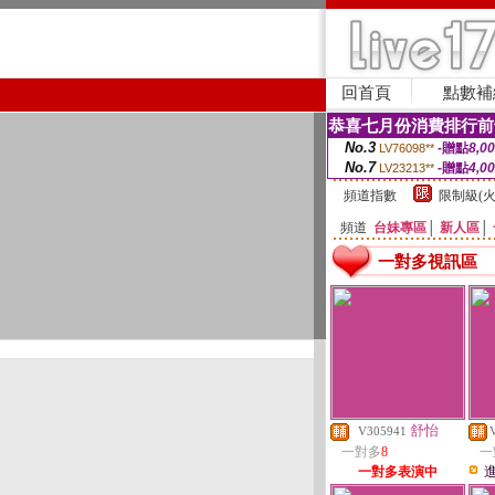
回首頁
點數補
恭喜七月份消費排行前
No.3
-贈點
8,0
LV76098**
No.7
-贈點
4,0
LV23213**
頻道指數
限制級(火
頻道
台妹專區
│
新人區
│
一對多視訊區
舒怡
V305941
一對多
8
一
一對多表演中