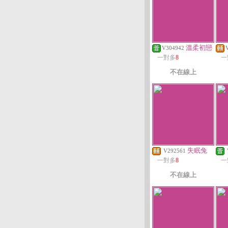
溫柔初戀
V304942
一對多
8
一
不在線上
失眠兔
V292561
一對多
8
一
不在線上