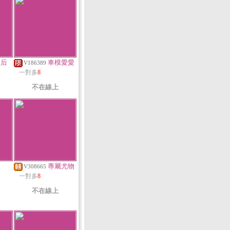
豔后
車模愛愛
V186389
一對多
8
不在線上
專屬尤物
V308665
一對多
8
不在線上