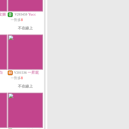
女姬
Yucc
V293459
一對多
8
不在線上
白
一昇屁
V201536
一對多
8
不在線上