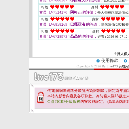
會員[ LV7000387 ]
小白騎大B
的評論：
世紀美女 誰都
相貌
身材
會員[ LV7524270 ]
阿軒ch
的評論：
每天都在想辦法偷公
相貌
身材
會員[ LV6858269 ]
巴嘎亞洛
的評論：
快來幫仙女咬檳
相貌
身材
會員[ LV6728973 ]
凸凸的
的評論：
好看
( 2026-06-27 12:
主持人個
使用條款
Copyright © 2026 By
Live173 
依'電腦網際網路分級辦法'為限制級，限定為年滿
1
本站內影音內容及各項條款。為防範未滿
18
歲之
金會TICRF分級服務
的安裝與設定。
(為還給愛護