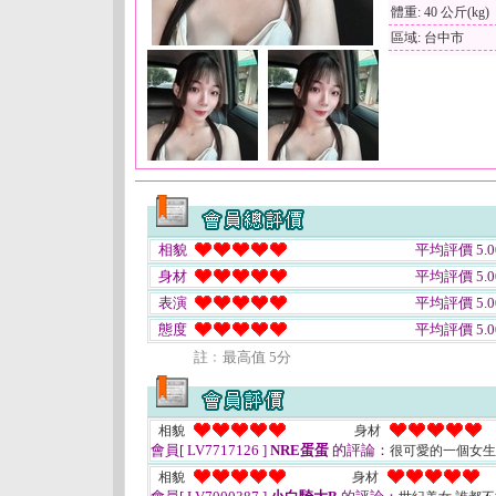
體重: 40 公斤(kg)
區域: 台中市
相貌
平均評價 5.0
身材
平均評價 5.0
表演
平均評價 5.0
態度
平均評價 5.0
註﹕最高值 5分
相貌
身材
會員[ LV7717126 ]
NRE蛋蛋
的評論：
很可愛的一個女
相貌
身材