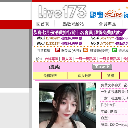
回首頁
點數補給站
會員專區
恭喜七月份消費排行前十名會員 獲得免費點數~
No.3
No.4
-贈點
8,000
點
-贈點
7,0
LV76098**
LV52777**
No.7
No.8
-贈點
4,000
點
-贈點
3,
LV23213**
LV70847**
頻道指數
限制級(火辣)
輔導級(曖昧)
普通級
頻道
台妹專區
│
新人區
│
一對一視訊區
│
一對多視訊區
│
免
(提莫)
免費聊天
進入包廂
送禮
免費文字聊天: 
一對多視訊聊天: 每
一對一視訊聊天: 每
性別: 女性
年齡: 19 歲
血型:
身高: 156 公分(cm