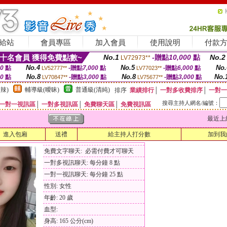
給站
會員專區
加入會員
使用說明
付款
十名會員 獲得免費點數~
No.1
-贈點
10,000
點
No.2
LV72973**
No.4
No.5
No.
00
點
-贈點
7,000
點
-贈點
6,000
點
LV52777**
LV77023**
No.8
No.8
No.
00
點
-贈點
3,000
點
-贈點
3,000
點
LV70847**
LV75677**
辣)
輔導級(曖昧)
普通級(清純)
排序
業績排行
│
一對多收費排序
│
一對一
搜尋主持人網名/編號：
一對一視訊區
│
一對多視訊區
│
免費聊天區
│
免費視訊區
最近上線時間
進入包廂
送禮
給主持人打分數
加到我
免費文字聊天: 必需付費才可聊天
一對多視訊聊天: 每分鐘 8 點
一對一視訊聊天: 每分鐘 25 點
性別: 女性
年齡: 20 歲
血型:
身高: 165 公分(cm)