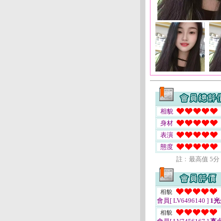
相貌
身材
表演
態度
註﹕最高值 5分
相貌
會員[ LV6496140 ]
1光
相貌