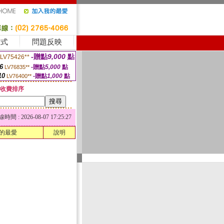
方式
問題反映
-贈點
9,000
點
LV75426**
6
-贈點
5,000
點
LV76835**
10
-贈點
1,000
點
LV76400**
收費排序
 : 2026-08-07 17:25:27
的最愛
說明