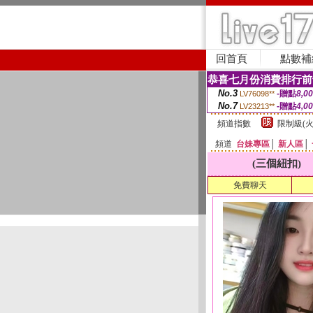
回首頁
點數補
恭喜七月份消費排行前
No.3
-贈點
8,0
LV76098**
No.7
-贈點
4,0
LV23213**
頻道指數
限制級(火
頻道
台妹專區
│
新人區
│
(三個紐扣)
免費聊天