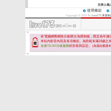
主持人個
使用條款
Copyright © 2026 By
Live173 
依'電腦網際網路分級辦法'為限制級，限定為年滿
1
本站內影音內容及各項條款。為防範未滿
18
歲之
金會TICRF分級服務
的安裝與設定。
(為還給愛護