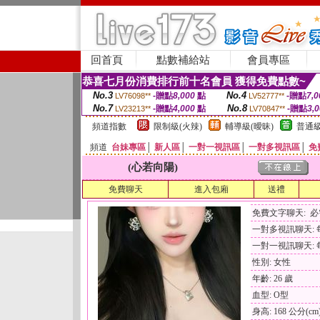
回首頁
點數補給站
會員專區
恭喜七月份消費排行前十名會員 獲得免費點數~
No.3
No.4
-贈點
8,000
點
-贈點
7,0
LV76098**
LV52777**
No.7
No.8
-贈點
4,000
點
-贈點
3,
LV23213**
LV70847**
頻道指數
限制級(火辣)
輔導級(曖昧)
普通級
頻道
台妹專區
│
新人區
│
一對一視訊區
│
一對多視訊區
│
免
(心若向陽)
免費聊天
進入包廂
送禮
免費文字聊天: 
一對多視訊聊天: 每
一對一視訊聊天: 每
性別: 女性
年齡: 26 歲
血型: O型
身高: 168 公分(cm