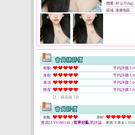
體重: 49 公斤(kg)
區域: 港澳地區
相貌
平均評價 5.0
身材
平均評價 5.0
表演
平均評價 5.0
態度
平均評價 5.0
註﹕最高值 5分
相貌
身材
會員[ LV6586146 ]
世界好亂
的評論：
果然 大美女
( 2026