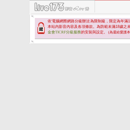
依'電腦網際網路分級辦法'為限制級，限定為年滿
1
本站內影音內容及各項條款。為防範未滿
18
歲之
金會TICRF分級服務
的安裝與設定。
(為還給愛護