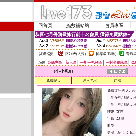
回首頁
點數補給站
會員專區
恭喜七月份消費排行前十名會員 獲得免費點數~
No.3
No.4
-贈點
8,000
點
-贈點
7,0
LV76098**
LV52777**
No.7
No.8
-贈點
4,000
點
-贈點
3,
LV23213**
LV70847**
頻道指數
限制級(火辣)
輔導級(曖昧)
普通級
頻道
台妹專區
│
新人區
│
一對一視訊區
│
一對多視訊區
│
免
(小小魚u)
免費聊天
進入包廂
送禮
免費文字聊天: 
一對多視訊聊天: 每
一對一視訊聊天: 每
性別: 女性
年齡: 23 歲
血型:
身高: 164 公分(cm