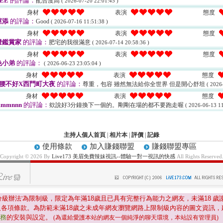
IEE
的評論：
配合度高
( 2026-07-20 22:01:45 )
身材
表演
態度
莖添
的評論：
Good
( 2026-07-16 11:51:38 )
身材
表演
態度
燈鑑賞家
的評論：
肥宅的我很滿意
( 2026-07-14 20:58:36 )
身材
表演
態度
色小弟
的評論：
( 2026-06-23 23:05:04 )
身材
表演
態度
腰不好X西門町大夜
的評論：
尊重，包容 雖然無法給你全世界 但是開心舒坦
( 2026
身材
表演
態度
mmnnn
的評論：
欸說好3分鐘換下一個的。剛剛在場的都不要跑走喔
( 2026-06-13 11
主持人個人首頁
|
相片本
|
評價
|
記錄
使用條款
加入賺錢聯盟
賺錢聯盟專區
Copyright © 2026 By
Live173 美眉免費辣妹視訊--體驗一對一視訊的快感
All Rights Reserved
分級辦法'為限制級，限定為年滿
18
歲且已具有完整行為能力之網友，未滿
18
歲
及各項條款。為防範未滿
18
歲之未成年網友瀏覽網路上限制級內容的圖文資訊，
服務
的安裝與設定。
(為還給愛護本站的網友一個純淨的聊天環境，本站設有管理員)