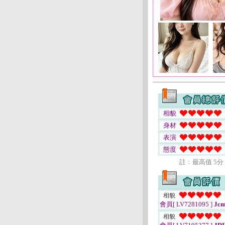
相貌
身材
表演
態度
註﹕最高值 5分
相貌
會員[ LV7281095 ]
Jc
相貌