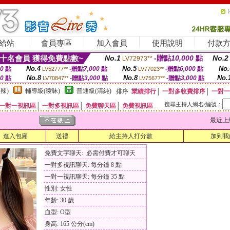
給站
會員專區
加入會員
使用說明
付款
十名會員 獲得免費點數~
No.1
-贈點
10,000
點
No.2
LV72973**
No.4
No.5
No.
00
點
-贈點
7,000
點
-贈點
6,000
點
LV52777**
LV77023**
No.8
No.8
No.
00
點
-贈點
3,000
點
-贈點
3,000
點
LV70847**
LV75677**
辣)
輔導級(曖昧)
普通級(清純)
排序
業績排行
│
一對多收費排序
│
一對一
搜尋主持人網名/編號：
一對一視訊區
│
一對多視訊區
│
免費聊天區
│
免費視訊區
最近上線時間
進入包廂
送禮
給主持人打分數
加到我
免費文字聊天: 必需付費才可聊天
一對多視訊聊天: 每分鐘 8 點
一對一視訊聊天: 每分鐘 35 點
性別: 女性
年齡: 30 歲
血型: O型
身高: 165 公分(cm)