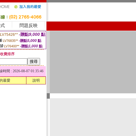
方式
問題反映
-贈點
9,000
點
LV75426**
6
-贈點
5,000
點
LV76835**
10
-贈點
1,000
點
LV76400**
收費排序
 : 2026-08-07 01:35:46
的最愛
說明