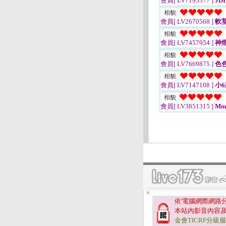
會員[ LV7195377 ]
JD
相貌
會員[ LV2670568 ]
軟
相貌
會員[ LV7457954 ]
神
相貌
會員[ LV7669875 ]
色
相貌
會員[ LV7147108 ]
小6
相貌
會員[ LV3851315 ]
Mm
依'電腦網際網路
本站內影音內容
金會TICRF分級