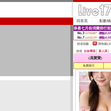
回首頁
點數補
恭喜七月份消費排行前
No.3
-贈點
8,0
LV76098**
No.7
-贈點
4,0
LV23213**
頻道指數
限制級(火
頻道
台妹專區
│
新人區
│
(馮寶寶)
免費聊天