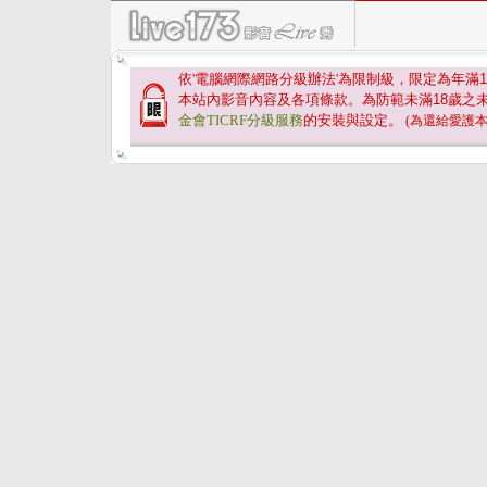
依'電腦網際網路分級辦法'為限制級，限定為年滿
1
本站內影音內容及各項條款。為防範未滿
18
歲之
金會TICRF分級服務
的安裝與設定。
(為還給愛護