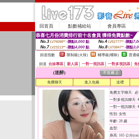
回首頁
點數補給站
會員專區
恭喜七月份消費排行前十名會員 獲得免費點數~
No.3
No.4
-贈點
8,000
點
-贈點
7,0
LV76098**
LV52777**
No.7
No.8
-贈點
4,000
點
-贈點
3,
LV23213**
LV70847**
頻道指數
限制級(火辣)
輔導級(曖昧)
普通級
頻道
台妹專區
│
新人區
│
一對一視訊區
│
一對多視訊區
│
免
(迷醉)
免費聊天
進入包廂
送禮
免費文字聊天: 
一對多視訊聊天: 每
一對一視訊聊天: 每
性別: 女性
年齡: 28 歲
血型:
身高: 165 公分(cm