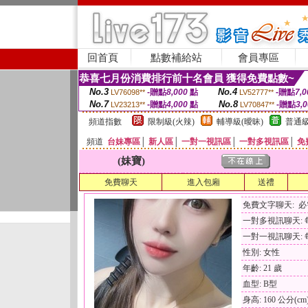
回首頁
點數補給站
會員專區
恭喜七月份消費排行前十名會員 獲得免費點數~
No.3
No.4
-贈點
8,000
點
-贈點
7,0
LV76098**
LV52777**
No.7
No.8
-贈點
4,000
點
-贈點
3,
LV23213**
LV70847**
頻道指數
限制級(火辣)
輔導級(曖昧)
普通級
頻道
台妹專區
│
新人區
│
一對一視訊區
│
一對多視訊區
│
免
(妹寶)
免費聊天
進入包廂
送禮
免費文字聊天: 
一對多視訊聊天: 每
一對一視訊聊天: 每
性別: 女性
年齡: 21 歲
血型: B型
身高: 160 公分(cm