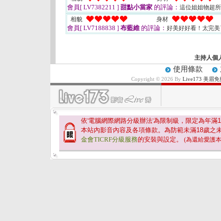
會員[ LV7382211 ]
甜點小當家
的評論：
這位姐姐物超所
相貌
身材
會員[ LV7188838 ]
布藍維
的評論：
好美好好看！太完
主持人個
使用條款
Copyright © 2026 By
Live173 
依'電腦網際網路分級辦法'為限制級，限定為年滿
1
本站內影音內容及各項條款。為防範未滿
18
歲之
金會TICRF分級服務
的安裝與設定。
(為還給愛護