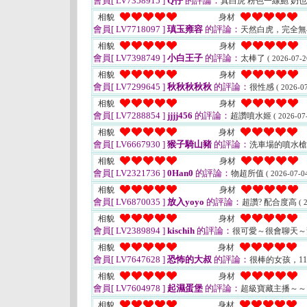
會員[ LV7358915 ]
Q仔
的評論：
真白虎 粉色一線鮑 奶
相貌
身材
會員[ LV7718097 ]
瑱玉雍容
的評論：
天然白虎，完全無
相貌
身材
會員[ LV7398749 ]
小白王子
的評論：
太棒了
( 2026-07-2
相貌
身材
會員[ LV7299645 ]
秋秋秋秋秋
的評論：
很性感
( 2026-07
相貌
身材
會員[ LV7288854 ]
jjjj456
的評論：
超讚噴水姬
( 2026-07
相貌
身材
會員[ LV6667930 ]
猴子騎山豬
的評論：
洗車場的噴水槍
相貌
身材
會員[ LV2321736 ]
0Han0
的評論：
物超所值
( 2026-07-04
相貌
身材
會員[ LV6870035 ]
放入yoyo
的評論：
超讚? 配合度高
( 
相貌
身材
會員[ LV2389894 ]
kischih
的評論：
很可愛～很會聊天
相貌
身材
會員[ LV7647628 ]
恐怖的大叔
的評論：
很棒的女孩，1
相貌
身材
會員[ LV7604978 ]
起濕蛋堡
的評論：
超級寶藏主播～
相貌
身材