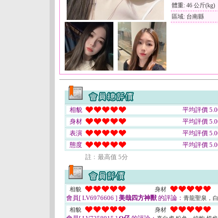
體重: 46 公斤(kg)
區域: 台南縣
相貌
平均評價 5.0
身材
平均評價 5.0
表演
平均評價 5.0
態度
平均評價 5.0
註﹕最高值 5分
相貌
身材
會員[ LV6976606 ]
美哉四方神獸
的評論：
青龍聖泉，
相貌
身材