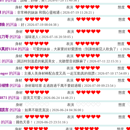
aT
的評論：
讚喔，好聊，美
( 2026-07-20 11:49:56 )
身材
表演
態度
康
的評論：
非常棒的妹妹 和我心靈相通
( 2026-07-19 11:26:21 )
身材
表演
態度
嘟狼
的評論：
好
( 2026-07-19 08:04:38 )
身材
表演
態度
如刀哥
的評論：
滋味迷人
( 2026-07-16 20:59:05 )
身材
表演
態度
真好1314
的評論：
可愛的妹妹，大家要好好愛護他（別讓他被惡人欺負了）
( 2026
身材
表演
態度
E
的評論：
講話特別溫柔的氣質美女，光聽聲音就酥麻了
( 2026-07-11 22:15:31 )
身材
表演
態度
onger
的評論：
主播人美身材棒配合度又高 一起互動真的很讚
( 2026-07-10 17:54:09 )
身材
表演
態度
日傾情
的評論：
身材最哇塞 走過路過千萬不要錯過喔
( 2026-07-09 09:23:54 )
身材
表演
態度
4871
的評論：
甜美又可愛
( 2026-06-24 14:48:23 )
身材
表演
態度
嘴謊言
的評論：
如果不願意直說
( 2026-06-24 04:36:00 )
身材
表演
態度
的評論：
國色天香！
( 2026-06-23 23:51:16 )
身材
表演
態度