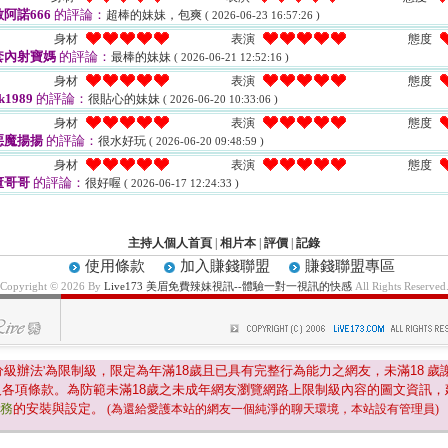
阿諾666
的評論：
超棒的妹妹，包爽
( 2026-06-23 16:57:26 )
身材
表演
態度
套內射寶媽
的評論：
最棒的妹妹
( 2026-06-21 12:52:16 )
身材
表演
態度
k1989
的評論：
很貼心的妹妹
( 2026-06-20 10:33:06 )
身材
表演
態度
惡魔揚揚
的評論：
很水好玩
( 2026-06-20 09:48:59 )
身材
表演
態度
董哥哥
的評論：
很好喔
( 2026-06-17 12:24:33 )
主持人個人首頁
|
相片本
|
評價
|
記錄
使用條款
加入賺錢聯盟
賺錢聯盟專區
Copyright © 2026 By
Live173 美眉免費辣妹視訊--體驗一對一視訊的快感
All Rights Reserved
分級辦法'為限制級，限定為年滿
18
歲且已具有完整行為能力之網友，未滿
18
歲
及各項條款。為防範未滿
18
歲之未成年網友瀏覽網路上限制級內容的圖文資訊，
服務
的安裝與設定。
(為還給愛護本站的網友一個純淨的聊天環境，本站設有管理員)