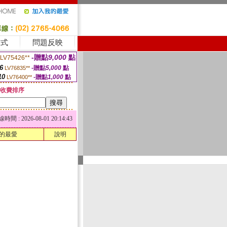
方式
問題反映
-贈點
9,000
點
LV75426**
6
-贈點
5,000
點
LV76835**
10
-贈點
1,000
點
LV76400**
收費排序
 : 2026-08-01 20:14:43
的最愛
說明