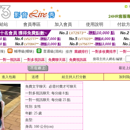
給站
會員專區
加入會員
使用說明
付款
十名會員 獲得免費點數~
No.1
-贈點
10,000
點
No.2
LV72973**
No.4
No.5
No.
00
點
-贈點
7,000
點
-贈點
6,000
點
LV52777**
LV77023**
No.8
No.8
No.
00
點
-贈點
3,000
點
-贈點
3,000
點
LV70847**
LV75677**
辣)
輔導級(曖昧)
普通級(清純)
排序
業績排行
│
一對多收費排序
│
一對一
搜尋主持人網名/編號：
一對一視訊區
│
一對多視訊區
│
免費聊天區
│
免費視訊區
最近上線時間
進入包廂
送禮
給主持人打分數
加到我
免費文字聊天: 必需付費才可聊天
一對多視訊聊天: 每分鐘 8 點
一對一視訊聊天: 每分鐘 25 點
性別: 女性
年齡: 25 歲
血型:
身高: 160 公分(cm)