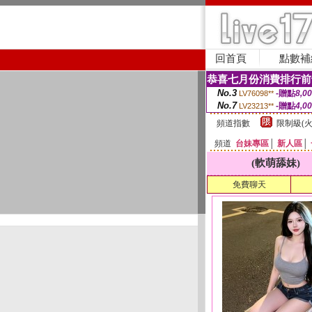
回首頁
點數補
恭喜七月份消費排行前
No.3
-贈點
8,0
LV76098**
No.7
-贈點
4,0
LV23213**
頻道指數
限制級(火
頻道
台妹專區
│
新人區
│
(軟萌舔妹)
免費聊天