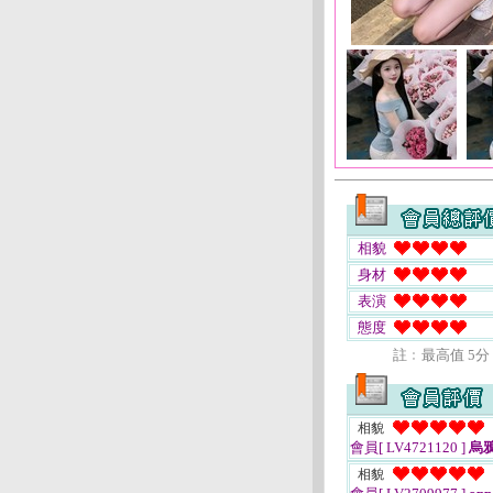
相貌
身材
表演
態度
註﹕最高值 5分
相貌
會員[ LV4721120 ]
烏
相貌