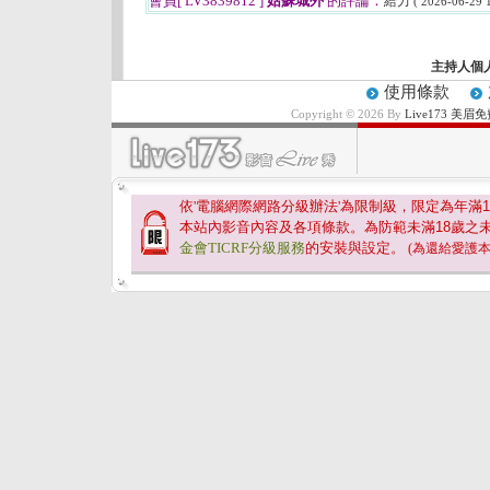
會員[ LV3839812 ]
姑蘇城外
的評論：
給力
( 2026-06-29 1
主持人個
使用條款
Copyright © 2026 By
Live173 
依'電腦網際網路分級辦法'為限制級，限定為年滿
1
本站內影音內容及各項條款。為防範未滿
18
歲之
金會TICRF分級服務
的安裝與設定。
(為還給愛護