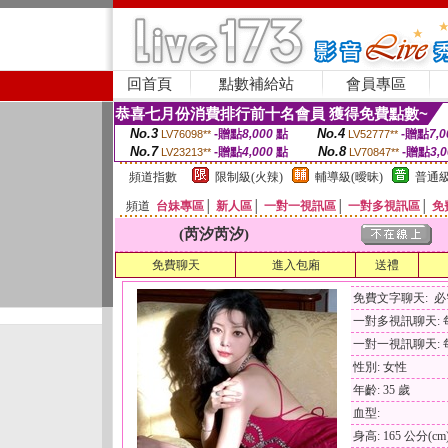
回首頁
點數補給站
會員專區
恭喜七月份消費排行前十名會員 獲得免費點數~
No.3
No.4
-贈點
8,000
點
-贈點
7,0
LV76098**
LV52777**
No.7
No.8
-贈點
4,000
點
-贈點
3,
LV23213**
LV70847**
頻道指數
限制級(火辣)
輔導級(曖昧)
普通級
頻道
台妹專區
│
新人區
│
一對一視訊區
│
一對多視訊區
│
免
(芮汐芮汐)
免費聊天
進入包廂
送禮
免費文字聊天: 
一對多視訊聊天: 每
一對一視訊聊天: 每
性別: 女性
年齡: 35 歲
血型:
身高: 165 公分(cm