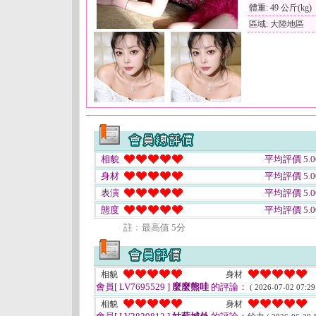
體重: 49 公斤(kg)
區域: 大陸地區
相貌
平均評價 5.0
身材
平均評價 5.0
表演
平均評價 5.0
態度
平均評價 5.0
註﹕最高值 5分
相貌
身材
會員[ LV7695529 ]
麼麼熊哇
的評論：
( 2026-07-02 07:29
相貌
身材