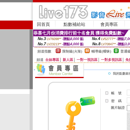
回首頁
點數補給站
會員專區
恭喜七月份消費排行前十名會員 獲得免費點數~
No.3
No.4
-贈點
8,000
點
-贈點
7,0
LV76098**
LV52777**
No.7
No.8
-贈點
4,000
點
-贈點
3,
LV23213**
LV70847**
頻道指數
限制級(火辣)
輔導級(曖昧)
普通級
頻道
台妹專區
│
新人區
│
一對一視訊區
│
一對多視訊區
│
免
我的點數銀
帳 號
密 碼
圖片驗證