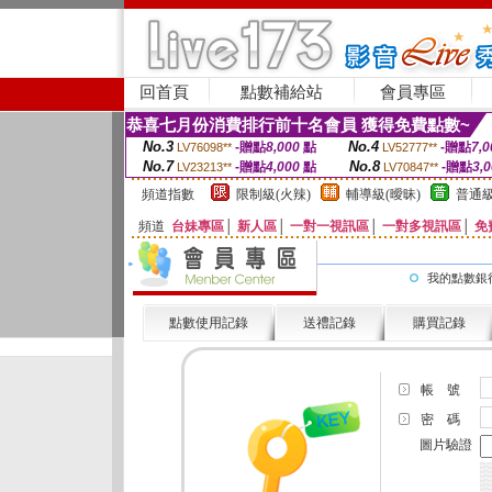
回首頁
點數補給站
會員專區
恭喜七月份消費排行前十名會員 獲得免費點數~
No.3
No.4
-贈點
8,000
點
-贈點
7,0
LV76098**
LV52777**
No.7
No.8
-贈點
4,000
點
-贈點
3,
LV23213**
LV70847**
頻道指數
限制級(火辣)
輔導級(曖昧)
普通級
頻道
台妹專區
│
新人區
│
一對一視訊區
│
一對多視訊區
│
免
我的點數銀
點數使用記錄
送禮記錄
購買記錄
帳 號
密 碼
圖片驗證